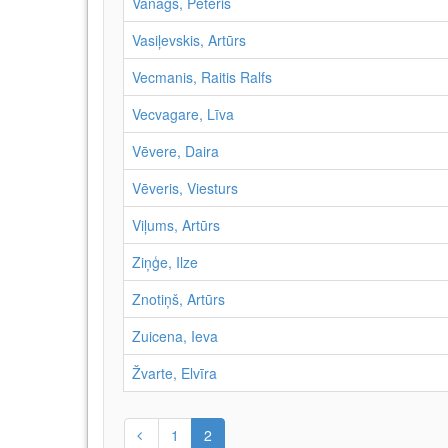
Vanags, Pēteris
Vasiļevskis, Artūrs
Vecmanis, Raitis Ralfs
Vecvagare, Līva
Vēvere, Daira
Vēveris, Viesturs
Viļums, Artūrs
Ziņģe, Ilze
Znotiņš, Artūrs
Zuicena, Ieva
Žvarte, Elvīra
1
2