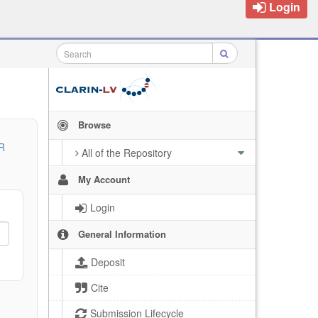
Login
Browse
R
All of the Repository
My Account
Login
General Information
Deposit
Cite
Submission Lifecycle