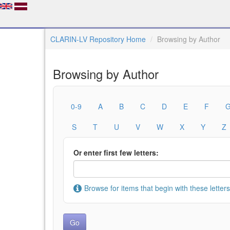
CLARIN-LV Repository Home
Browsing by Author
Browsing by Author
0-9
A
B
C
D
E
F
S
T
U
V
W
X
Y
Z
Or enter first few letters:
Browse for items that begin with these letters