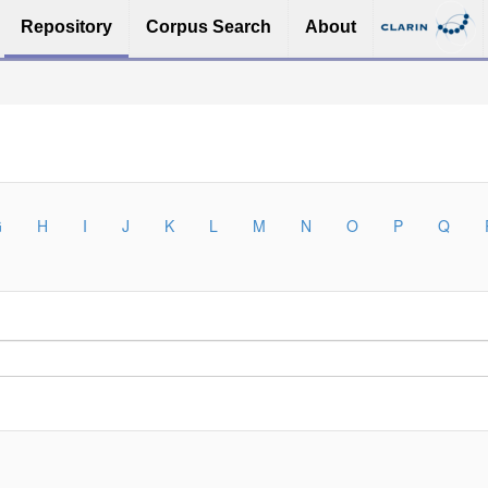
Repository
Corpus Search
About
G
H
I
J
K
L
M
N
O
P
Q