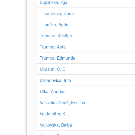
Šuplinska, Ilga
Tihomirova, Dana
Timuška, Agris
Tomase, Kristīne
Trumpa, Anta
Trumpa, Edmunds
Ulmann, C. C.
Urbanoviča, Inta
Utka, Andrius
Vaisvalavičienė, Kristina
Valdemārs, K.
Valkovska, Baiba