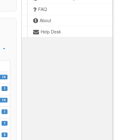
FAQ
About
Help Desk
14
1
14
1
1
5