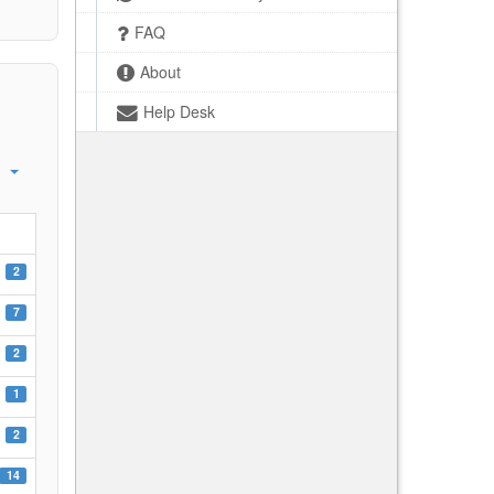
FAQ
About
Help Desk
2
7
2
1
2
14