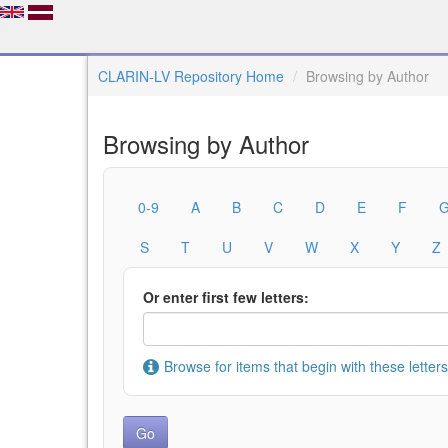
CLARIN-LV Repository Home
Browsing by Author
Browsing by Author
0-9
A
B
C
D
E
F
S
T
U
V
W
X
Y
Z
Or enter first few letters:
Browse for items that begin with these letters