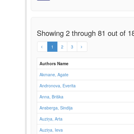
Showing 2 through 81 out of 18
1
2
3
Authors Name
Akmane, Agate
Andronova, Everita
Anna, Briška
Ansberga, Sindija
Auziņa, Arta
Auziņa, Ieva