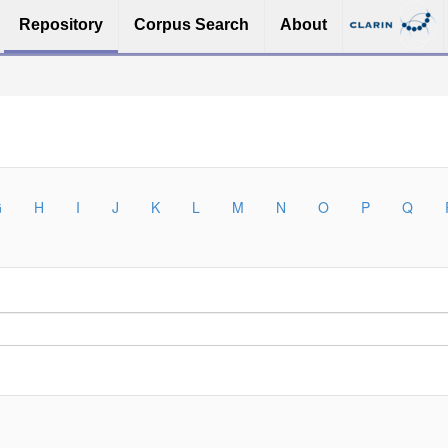
Repository
Corpus Search
About
G
H
I
J
K
L
M
N
O
P
Q