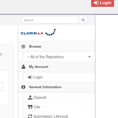
Login
Browse
R
All of the Repository
My Account
Login
General Information
Deposit
Cite
Submission Lifecycle