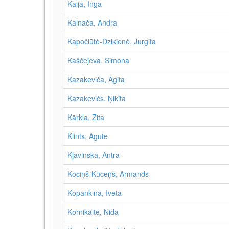
Kaija, Inga
Kalnača, Andra
Kapočiūtė-Dzikienė, Jurgita
Kaščejeva, Simona
Kazakeviča, Agita
Kazakevičs, Ņikita
Kārkla, Zita
Klints, Agute
Kļavinska, Antra
Kociņš-Kūceņš, Armands
Kopankina, Iveta
Kornikaite, Nida