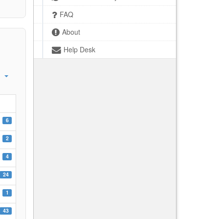
FAQ
About
Help Desk
6
2
4
24
1
43