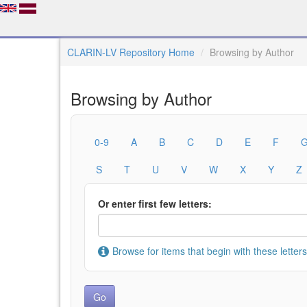
CLARIN-LV Repository Home
Browsing by Author
Browsing by Author
0-9
A
B
C
D
E
F
S
T
U
V
W
X
Y
Z
Or enter first few letters:
Browse for items that begin with these letters