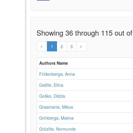
Showing 36 through 115 out of
1
2
3
Authors Name
Frīdenberga, Anna
Gailīte, Elīna
Goško, Didzis
Grasmanis, Mikus
Grīnberga, Maima
Grūzītis, Normunds