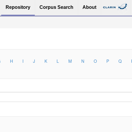
Repository
Corpus Search
About
G
H
I
J
K
L
M
N
O
P
Q