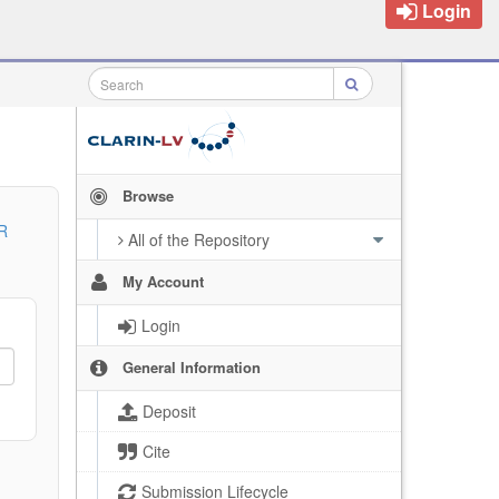
Login
Browse
R
All of the Repository
My Account
Login
General Information
Deposit
Cite
Submission Lifecycle