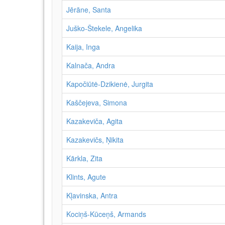
Jērāne, Santa
Juško-Štekele, Angelika
Kaija, Inga
Kalnača, Andra
Kapočiūtė-Dzikienė, Jurgita
Kaščejeva, Simona
Kazakeviča, Agita
Kazakevičs, Ņikita
Kārkla, Zita
Klints, Agute
Kļavinska, Antra
Kociņš-Kūceņš, Armands