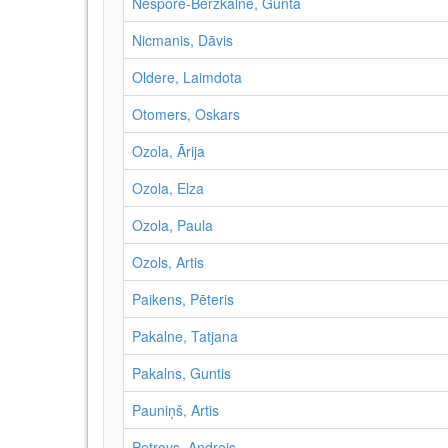
Nešpore-Bērzkalne, Gunta
Nicmanis, Dāvis
Oldere, Laimdota
Otomers, Oskars
Ozola, Ārija
Ozola, Elza
Ozola, Paula
Ozols, Artis
Paikens, Pēteris
Pakalne, Tatjana
Pakalns, Guntis
Pauniņš, Artis
Petrovs, Andrejs