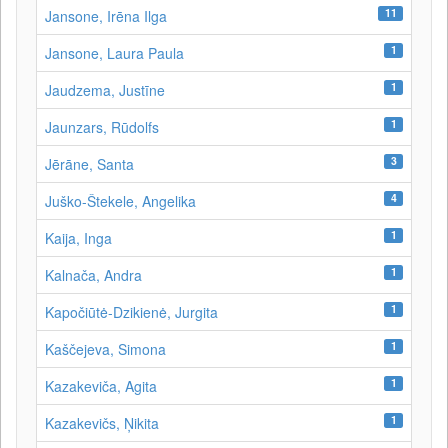
11
Jansone, Irēna Ilga
1
Jansone, Laura Paula
1
Jaudzema, Justīne
1
Jaunzars, Rūdolfs
3
Jērāne, Santa
4
Juško-Štekele, Angelika
1
Kaija, Inga
1
Kalnača, Andra
1
Kapočiūtė-Dzikienė, Jurgita
1
Kaščejeva, Simona
1
Kazakeviča, Agita
1
Kazakevičs, Ņikita