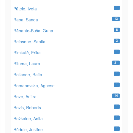
1
Pūtele, Iveta
13
Rapa, Sanda
8
Rābante-Buša, Guna
3
Reinsone, Sanita
1
Rimkutė, Erika
31
Rituma, Laura
1
Rollande, Raita
1
Romanovska, Agnese
14
Roze, Anitra
1
Rozis, Roberts
1
Rožkalne, Anita
1
Rūdule, Justīne