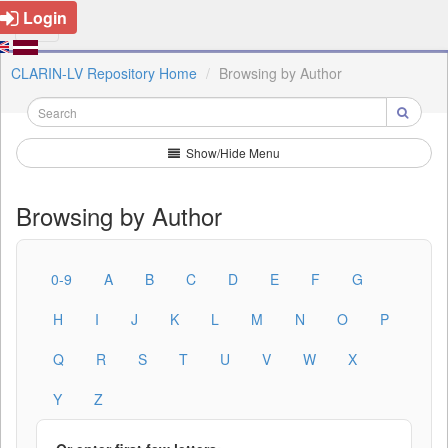
Login
CLARIN-LV Repository Home
Browsing by Author
Show/Hide Menu
Browsing by Author
0-9
A
B
C
D
E
F
G
H
I
J
K
L
M
N
O
P
Q
R
S
T
U
V
W
X
Y
Z