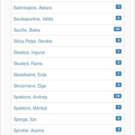
1
Salimbajevs, Askars
5
Saulespurēns, Valdis
35
Saulīte, Baiba
6
Siliņa-Piņķe, Renāte
1
Skadiņa, Inguna
2
Skadiņš, Raivis
1
Skaistkalne, Evija
4
Skrūzmane, Elga
26
Spektors, Andrejs
1
Spektors, Mārtiņš
2
Sperga, Ilze
3
Sprukte, Ausma