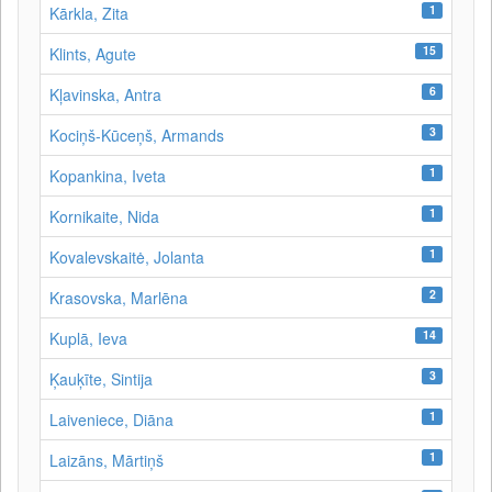
1
Kārkla, Zita
15
Klints, Agute
6
Kļavinska, Antra
3
Kociņš-Kūceņš, Armands
1
Kopankina, Iveta
1
Kornikaite, Nida
1
Kovalevskaitė, Jolanta
2
Krasovska, Marlēna
14
Kuplā, Ieva
3
Ķauķīte, Sintija
1
Laiveniece, Diāna
1
Laizāns, Mārtiņš