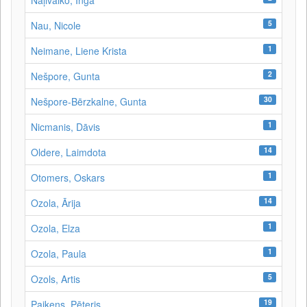
Naļivaiko, Inga
5
Nau, Nicole
1
Neimane, Liene Krista
2
Nešpore, Gunta
30
Nešpore-Bērzkalne, Gunta
1
Nicmanis, Dāvis
14
Oldere, Laimdota
1
Otomers, Oskars
14
Ozola, Ārija
1
Ozola, Elza
1
Ozola, Paula
5
Ozols, Artis
19
Paikens, Pēteris