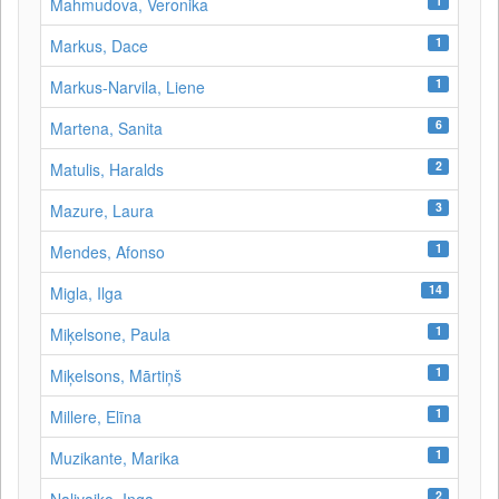
1
Mahmudova, Veronika
1
Markus, Dace
1
Markus-Narvila, Liene
6
Martena, Sanita
2
Matulis, Haralds
3
Mazure, Laura
1
Mendes, Afonso
14
Migla, Ilga
1
Miķelsone, Paula
1
Miķelsons, Mārtiņš
1
Millere, Elīna
1
Muzikante, Marika
2