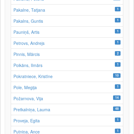
1
Pakalne, Tatjana
1
Pakalns, Guntis
1
Pauniņš, Artis
1
Petrovs, Andrejs
2
Pinnis, Mārcis
1
Poikāns, Ilmārs
10
Pokratniece, Kristīne
1
Pole, Megija
14
Požarnova, Vija
48
Pretkalniņa, Lauma
1
Proveja, Egita
1
Putniņa, Ance