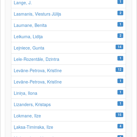
1
Lange, J.
2
Lasmanis, Viesturs Jūlijs
1
Laumane, Benita
2
Leikuma, Lidija
14
Lejniece, Gunta
1
Lele-Rozentāle, Dzintra
12
Levāne-Petrova, Kristīne
1
Levāne‑Petrova, Kristīne
1
Liniņa, Ilona
1
Lizanders, Kristaps
15
Lokmane, Ilze
4
Ļaksa-Timinska, Ilze