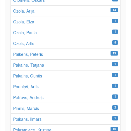
Otomers, Oskars
14
Ozola, Ārija
1
Ozola, Elza
1
Ozola, Paula
5
Ozols, Artis
19
Paikens, Pēteris
1
Pakalne, Tatjana
1
Pakalns, Guntis
1
Pauniņš, Artis
1
Petrovs, Andrejs
2
Pinnis, Mārcis
1
Poikāns, Ilmārs
10
Pokratniece, Kristīne