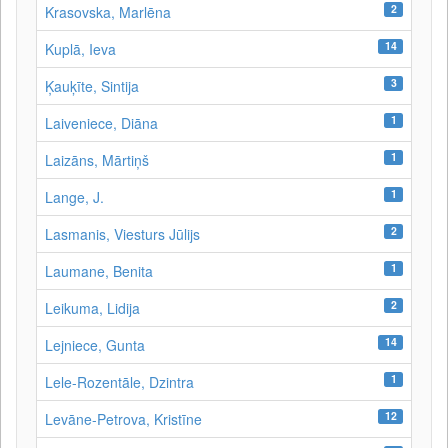
2
Krasovska, Marlēna
14
Kuplā, Ieva
3
Ķauķīte, Sintija
1
Laiveniece, Diāna
1
Laizāns, Mārtiņš
1
Lange, J.
2
Lasmanis, Viesturs Jūlijs
1
Laumane, Benita
2
Leikuma, Lidija
14
Lejniece, Gunta
1
Lele-Rozentāle, Dzintra
12
Levāne-Petrova, Kristīne