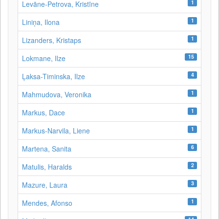
1
Levāne‑Petrova, Kristīne
1
Liniņa, Ilona
1
Lizanders, Kristaps
15
Lokmane, Ilze
4
Ļaksa-Timinska, Ilze
1
Mahmudova, Veronika
1
Markus, Dace
1
Markus-Narvila, Liene
6
Martena, Sanita
2
Matulis, Haralds
3
Mazure, Laura
1
Mendes, Afonso