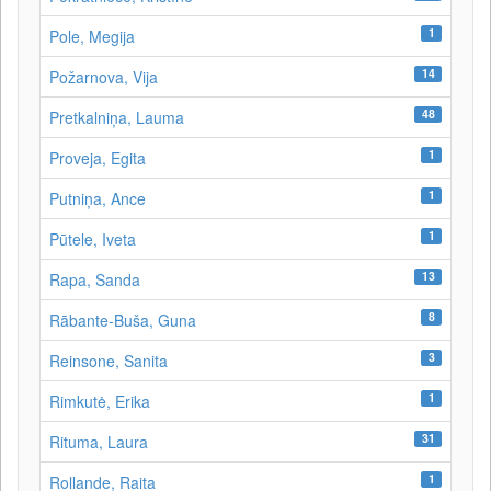
1
Pole, Megija
14
Požarnova, Vija
48
Pretkalniņa, Lauma
1
Proveja, Egita
1
Putniņa, Ance
1
Pūtele, Iveta
13
Rapa, Sanda
8
Rābante-Buša, Guna
3
Reinsone, Sanita
1
Rimkutė, Erika
31
Rituma, Laura
1
Rollande, Raita