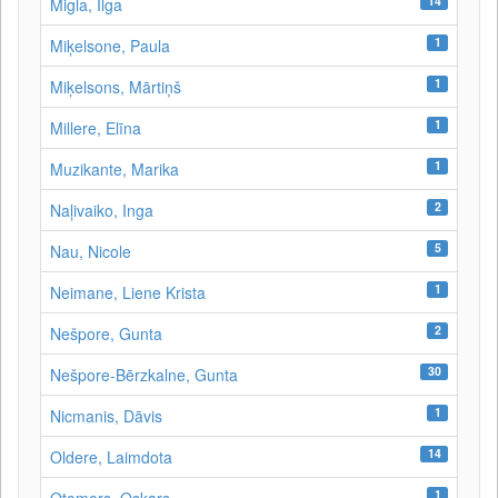
14
Migla, Ilga
1
Miķelsone, Paula
1
Miķelsons, Mārtiņš
1
Millere, Elīna
1
Muzikante, Marika
2
Naļivaiko, Inga
5
Nau, Nicole
1
Neimane, Liene Krista
2
Nešpore, Gunta
30
Nešpore-Bērzkalne, Gunta
1
Nicmanis, Dāvis
14
Oldere, Laimdota
1