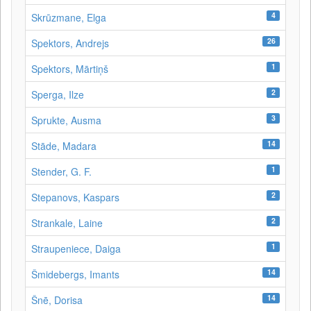
4
Skrūzmane, Elga
26
Spektors, Andrejs
1
Spektors, Mārtiņš
2
Sperga, Ilze
3
Sprukte, Ausma
14
Stāde, Madara
1
Stender, G. F.
2
Stepanovs, Kaspars
2
Strankale, Laine
1
Straupeniece, Daiga
14
Šmidebergs, Imants
14
Šnē, Dorisa