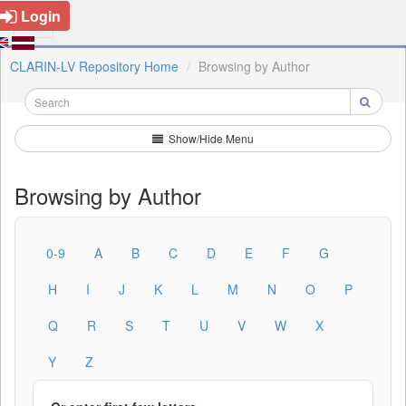
Login
CLARIN-LV Repository Home
Browsing by Author
Show/Hide Menu
Browsing by Author
0-9
A
B
C
D
E
F
G
H
I
J
K
L
M
N
O
P
Q
R
S
T
U
V
W
X
Y
Z