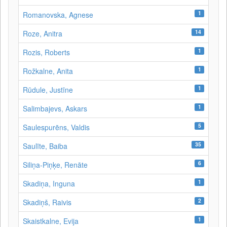
1
Romanovska, Agnese
14
Roze, Anitra
1
Rozis, Roberts
1
Rožkalne, Anita
1
Rūdule, Justīne
1
Salimbajevs, Askars
5
Saulespurēns, Valdis
35
Saulīte, Baiba
6
Siliņa-Piņķe, Renāte
1
Skadiņa, Inguna
2
Skadiņš, Raivis
1
Skaistkalne, Evija