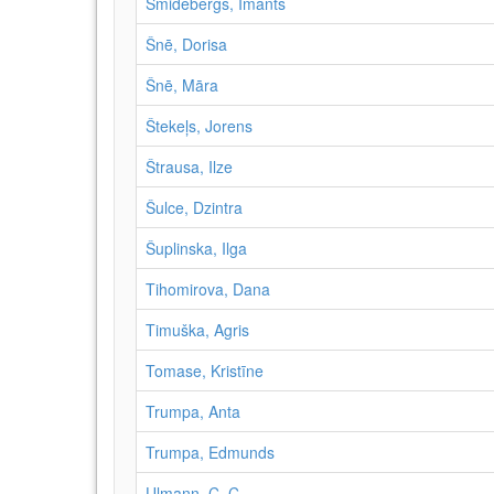
Šmidebergs, Imants
Šnē, Dorisa
Šnē, Māra
Štekeļs, Jorens
Štrausa, Ilze
Šulce, Dzintra
Šuplinska, Ilga
Tihomirova, Dana
Timuška, Agris
Tomase, Kristīne
Trumpa, Anta
Trumpa, Edmunds
Ulmann, C. C.