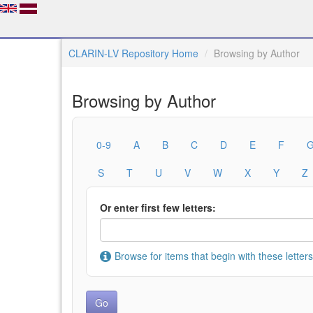
CLARIN-LV Repository Home
Browsing by Author
Browsing by Author
0-9
A
B
C
D
E
F
S
T
U
V
W
X
Y
Z
Or enter first few letters:
Browse for items that begin with these letters