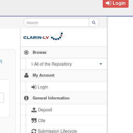
Login
Browse
R
All of the Repository
My Account
Login
General Information
Deposit
Cite
Submission Lifecycle