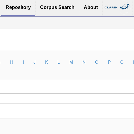
Repository
Corpus Search
About
G
H
I
J
K
L
M
N
O
P
Q