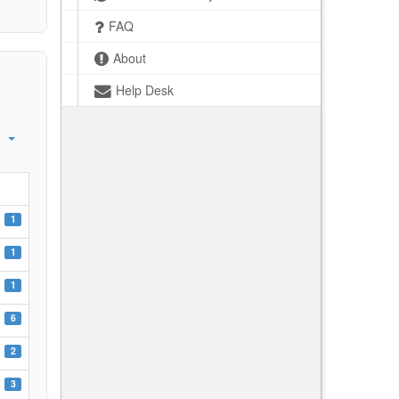
FAQ
About
Help Desk
1
1
1
6
2
3