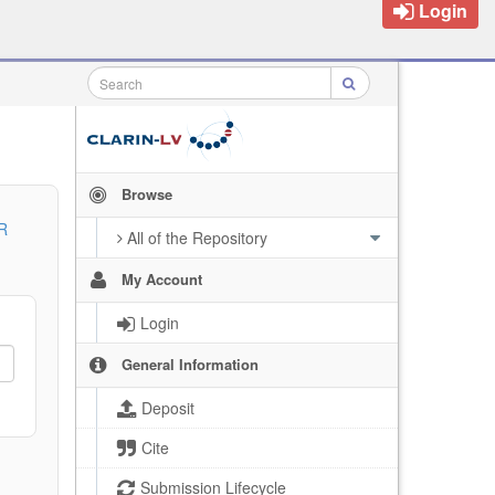
Login
Browse
R
All of the Repository
My Account
Login
General Information
Deposit
Cite
Submission Lifecycle