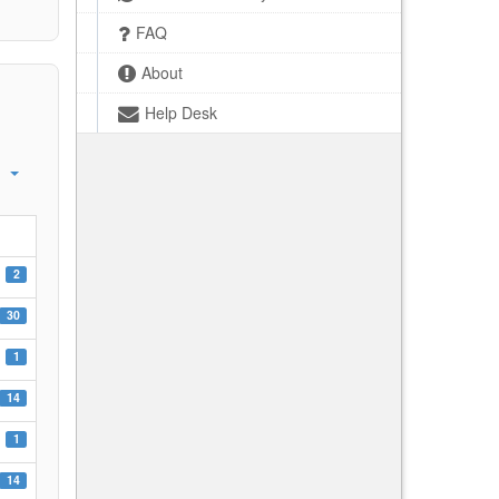
FAQ
About
Help Desk
2
30
1
14
1
14