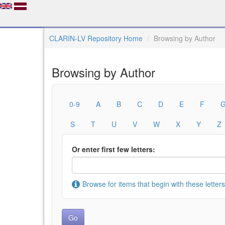
CLARIN-LV Repository Home
Browsing by Author
Browsing by Author
0-9
A
B
C
D
E
F
S
T
U
V
W
X
Y
Z
Or enter first few letters:
Browse for items that begin with these letters