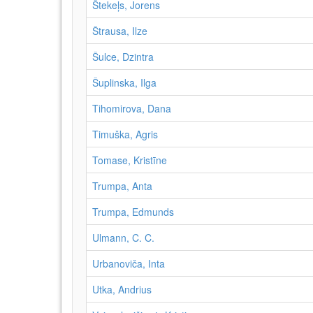
Štekeļs, Jorens
Štrausa, Ilze
Šulce, Dzintra
Šuplinska, Ilga
Tihomirova, Dana
Timuška, Agris
Tomase, Kristīne
Trumpa, Anta
Trumpa, Edmunds
Ulmann, C. C.
Urbanoviča, Inta
Utka, Andrius