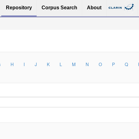
Repository
Corpus Search
About
G
H
I
J
K
L
M
N
O
P
Q