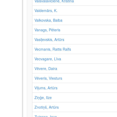
Vaisvalavičienė, Kristina
Valdemārs, K.
Valkovska, Baiba
Vanags, Pēteris
Vasiļevskis, Artūrs
Vecmanis, Raitis Ralfs
Vecvagare, Līva
Vēvere, Daira
Vēveris, Viesturs
Viļums, Artūrs
Ziņģe, Ilze
Znotiņš, Artūrs
Zuicena, Ieva