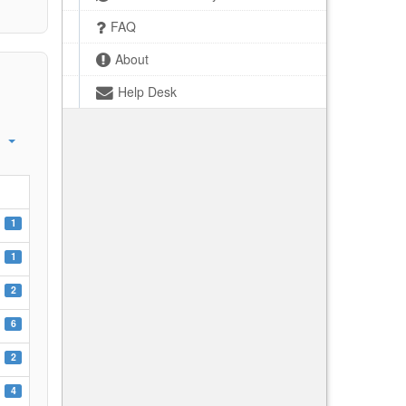
FAQ
About
Help Desk
1
1
2
6
2
4