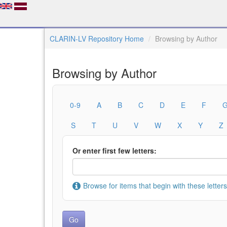
CLARIN-LV Repository Home
Browsing by Author
Browsing by Author
0-9
A
B
C
D
E
F
S
T
U
V
W
X
Y
Z
Or enter first few letters:
Browse for items that begin with these letters