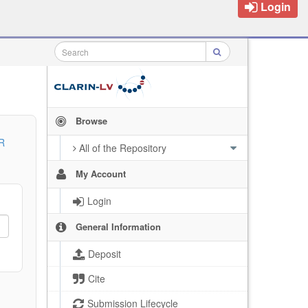
Login
Browse
R
All of the Repository
My Account
Login
General Information
Deposit
Cite
Submission Lifecycle