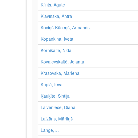
Klints, Agute
Kļavinska, Antra
Kociņš-Kūceņš, Armands
Kopankina, Iveta
Kornikaite, Nida
Kovalevskaitė, Jolanta
Krasovska, Marlēna
Kuplā, Ieva
Ķauķīte, Sintija
Laiveniece, Diāna
Laizāns, Mārtiņš
Lange, J.