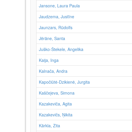
Jansone, Laura Paula
Jaudzema, Justīne
Jaunzars, Rūdolfs
Jērāne, Santa
Juško-Štekele, Angelika
Kaija, Inga
Kalnača, Andra
Kapočiūtė-Dzikienė, Jurgita
Kaščejeva, Simona
Kazakeviča, Agita
Kazakevičs, Ņikita
Kārkla, Zita