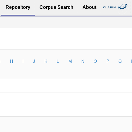
Repository
Corpus Search
About
G
H
I
J
K
L
M
N
O
P
Q