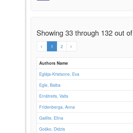
Showing 33 through 132 out of
1
2
Authors Name
Eglāja-Kristsone, Eva
Egle, Baiba
Ernštreits, Valts
Frīdenberga, Anna
Gailīte, Elīna
Goško, Didzis