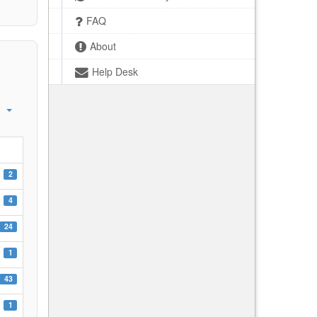
FAQ
About
Help Desk
2
4
24
1
43
1