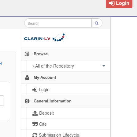
Login
Browse
R
All of the Repository
My Account
Login
General Information
Deposit
Cite
Submission Lifecycle