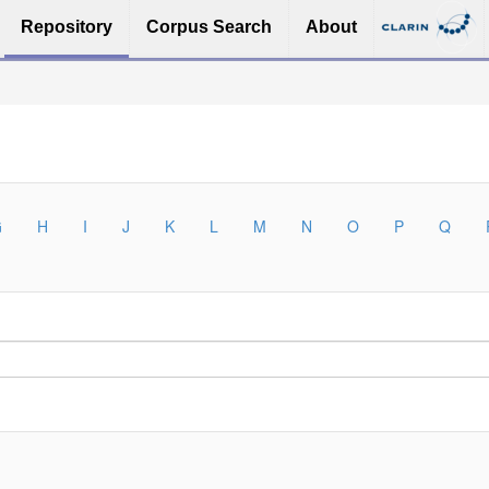
Repository
Corpus Search
About
G
H
I
J
K
L
M
N
O
P
Q