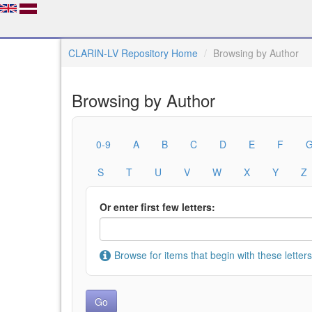
CLARIN-LV Repository Home
Browsing by Author
Browsing by Author
0-9
A
B
C
D
E
F
S
T
U
V
W
X
Y
Z
Or enter first few letters:
Browse for items that begin with these letters