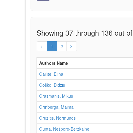
Showing 37 through 136 out of
1
2
Authors Name
Gailīte, Elīna
Goško, Didzis
Grasmanis, Mikus
Grīnberga, Maima
Grūzītis, Normunds
Gunta, Nešpore-Bērzkalne