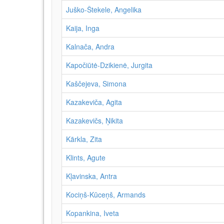
Juško-Štekele, Angelika
Kaija, Inga
Kalnača, Andra
Kapočiūtė-Dzikienė, Jurgita
Kaščejeva, Simona
Kazakeviča, Agita
Kazakevičs, Ņikita
Kārkla, Zita
Klints, Agute
Kļavinska, Antra
Kociņš-Kūceņš, Armands
Kopankina, Iveta