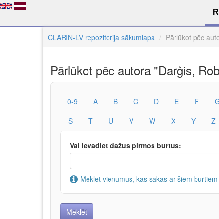
R
CLARIN-LV repozitorija sākumlapa
Pārlūkot pēc aut
Pārlūkot pēc autora "Darģis, Rob
0-9
A
B
C
D
E
F
S
T
U
V
W
X
Y
Z
Vai ievadiet dažus pirmos burtus:
Meklēt vienumus, kas sākas ar šiem burtiem