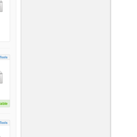
Tools
lable
Tools