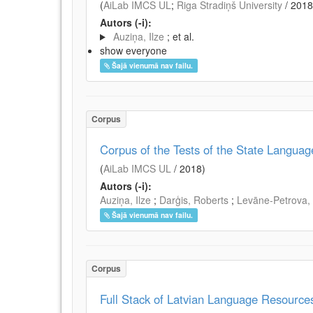
(
AiLab IMCS UL
;
Riga Stradiņš University
/
2018
Autors (-i):
Auziņa, Ilze
; et al.
show everyone
Šajā vienumā nav failu.
Corpus
Corpus of the Tests of the State Language
(
AiLab IMCS UL
/
2018
)
Autors (-i):
Auziņa, Ilze
;
Darģis, Roberts
;
Levāne-Petrova, 
Šajā vienumā nav failu.
Corpus
Full Stack of Latvian Language Resource