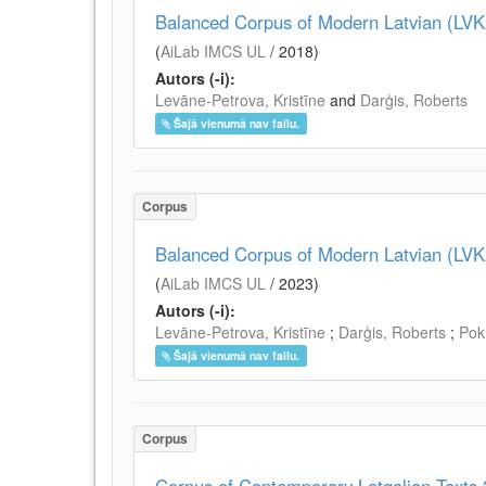
Balanced Corpus of Modern Latvian (LV
(
AiLab IMCS UL
/
2018
)
Autors (-i):
Levāne-Petrova, Kristīne
and
Darģis, Roberts
Šajā vienumā nav failu.
Corpus
Balanced Corpus of Modern Latvian (LV
(
AiLab IMCS UL
/
2023
)
Autors (-i):
Levāne-Petrova, Kristīne
;
Darģis, Roberts
;
Pokr
Šajā vienumā nav failu.
Corpus