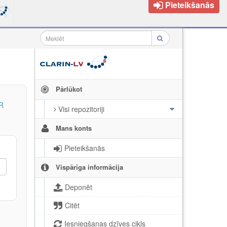
Pieteikšanās
Pārlūkot
R
Visi repozitoriji
Mans konts
Pieteikšanās
Vispārīga informācija
Deponēt
Citēt
Iesniegšanas dzīves cikls