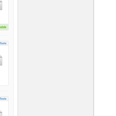
lable
Tools
Tools