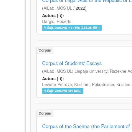
Corpus of Legal Acts of the Republic of L
(
AiLab IMCS UL
/
2022
)
Autors (-i):
Darģis, Roberts
Šajā vienumā ir 1 fails (335.26 MB).
Corpus
Corpus of Students' Essays
(
AiLab IMCS UL
;
Liepāja University
;
Rēzekne Ac
Autors (-i):
Levāne-Petrova, Kristīne
;
Pokratniece, Kristīne
Šajā vienumā nav failu.
Corpus
Corpus of the Saeima (the Parliament of 