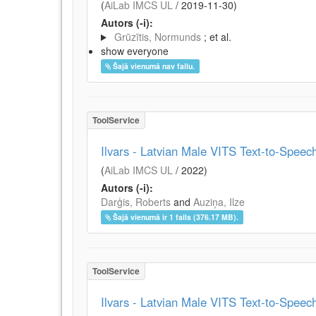
(
AiLab IMCS UL
/
2019-11-30
)
Autors (-i):
Grūzītis, Normunds
; et al.
show everyone
Šajā vienumā nav failu.
ToolService
Ilvars - Latvian Male VITS Text-to-Speec
(
AiLab IMCS UL
/
2022
)
Autors (-i):
Darģis, Roberts
and
Auziņa, Ilze
Šajā vienumā ir 1 fails (376.17 MB).
ToolService
Ilvars - Latvian Male VITS Text-to-Speec