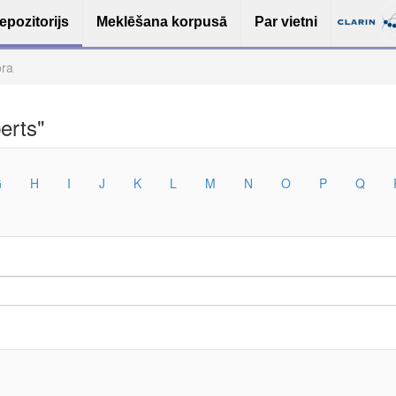
epozitorijs
Meklēšana korpusā
Par vietni
ora
erts"
G
H
I
J
K
L
M
N
O
P
Q