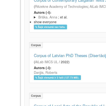
Corpus of Contemporary Latgalian Texts
(
Rēzekne Academy of Technologies
;
AiLab IMC
Autors (-i):
Briška, Anna
; et al.
show everyone
Šajā vienumā nav failu.
Corpus
Corpus of Latvian PhD Theses (Disertāci
(
AiLab IMCS UL
/
2022
)
Autors (-i):
Darģis, Roberts
Šajā vienumā ir 3 faili (127.73 MB).
Corpus