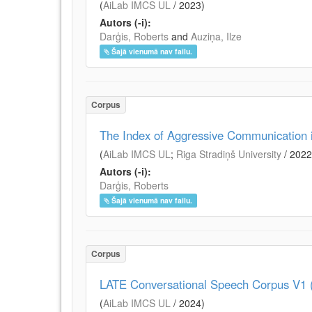
(
AiLab IMCS UL
/
2023
)
Autors (-i):
Darģis, Roberts
and
Auziņa, Ilze
Šajā vienumā nav failu.
Corpus
The Index of Aggressive Communication 
(
AiLab IMCS UL
;
Riga Stradiņš University
/
2022
Autors (-i):
Darģis, Roberts
Šajā vienumā nav failu.
Corpus
LATE Conversational Speech Corpus V1 
(
AiLab IMCS UL
/
2024
)