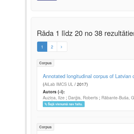
Rāda 1 līdz 20 no 38 rezultāti
1
2
Corpus
Annotated longitudinal corpus of Latvian 
(
AiLab IMCS UL
/
2017
)
Autors (-i):
Auziņa, Ilze
;
Darģis, Roberts
;
Rābante-Buša, 
Šajā vienumā nav failu.
Corpus