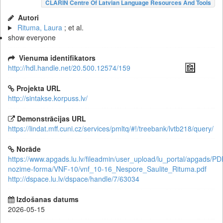
CLARIN Centre Of Latvian Language Resources And Tools
Autori
Rituma, Laura
; et al.
show everyone
Vienuma identifikators
http://hdl.handle.net/20.500.12574/159
Projekta URL
http://sintakse.korpuss.lv/
Demonstrācijas URL
https://lindat.mff.cuni.cz/services/pmltq/#!/treebank/lvtb218/query/
Norāde
https://www.apgads.lu.lv/fileadmin/user_upload/lu_portal/apgads/PD
nozime-forma/VNF-10/vnf_10-16_Nespore_Saulite_Rituma.pdf
http://dspace.lu.lv/dspace/handle/7/63034
Izdošanas datums
2026-05-15