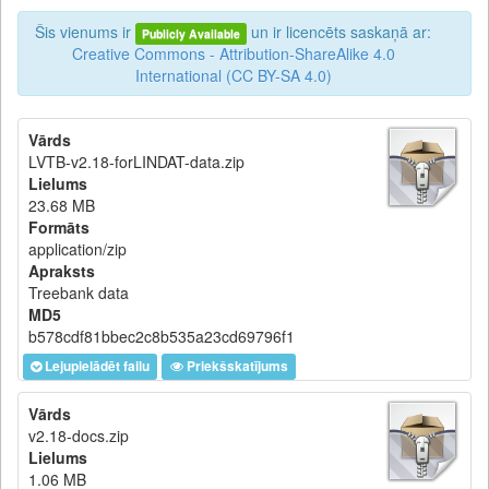
Šis vienums ir
un ir licencēts saskaņā ar:
Publicly Available
Creative Commons - Attribution-ShareAlike 4.0
International (CC BY-SA 4.0)
Vārds
LVTB-v2.18-forLINDAT-data.zip
Lielums
23.68 MB
Formāts
application/zip
Apraksts
Treebank data
MD5
b578cdf81bbec2c8b535a23cd69796f1
Lejupielādēt failu
Priekšskatījums
Vārds
v2.18-docs.zip
Lielums
1.06 MB