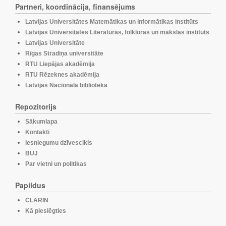
Partneri, koordinācija, finansējums
Latvijas Universitātes Matemātikas un informātikas institūts
Latvijas Universitātes Literatūras, folkloras un mākslas institūts
Latvijas Universitāte
Rīgas Stradiņa universitāte
RTU Liepājas akadēmija
RTU Rēzeknes akadēmija
Latvijas Nacionālā bibliotēka
Repozitorijs
Sākumlapa
Kontakti
Iesniegumu dzīvescikls
BUJ
Par vietni un politikas
Papildus
CLARIN
Kā pieslēgties