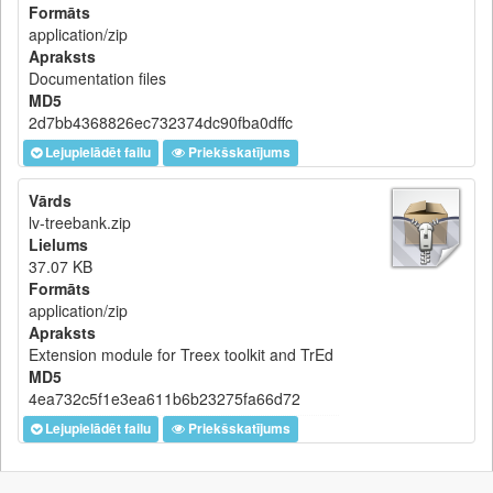
Formāts
application/zip
Apraksts
Documentation files
MD5
2d7bb4368826ec732374dc90fba0dffc
Lejupielādēt failu
Priekšskatījums
Vārds
lv-treebank.zip
Lielums
37.07 KB
Formāts
application/zip
Apraksts
Extension module for Treex toolkit and TrEd
MD5
4ea732c5f1e3ea611b6b23275fa66d72
Lejupielādēt failu
Priekšskatījums