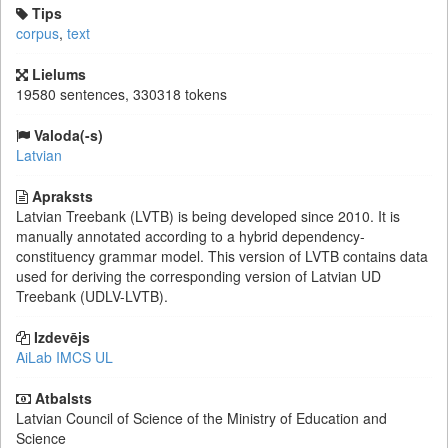
Tips
corpus
,
text
Lielums
19580 sentences, 330318 tokens
Valoda(-s)
Latvian
Apraksts
Latvian Treebank (LVTB) is being developed since 2010. It is
manually annotated according to a hybrid dependency-
constituency grammar model. This version of LVTB contains data
used for deriving the corresponding version of Latvian UD
Treebank (UDLV-LVTB).
Izdevējs
AiLab IMCS UL
Atbalsts
Latvian Council of Science of the Ministry of Education and
Science