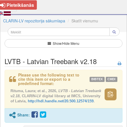
Pieteikšanās
CLARIN-LV repozitorija sākumlapa
Skatīt vienumu
Show/Hide Menu
LVTB - Latvian Treebank v2.18
Please use the following text to
cite this item or export to a
BIBTEX
CMDI
predefined format:
Rituma, Laura; et al., 2026,
LVTB - Latvian Treebank
v2.18
, CLARIN-LV digital library at IMCS, University
of Latvia,
http://hdl.handle.net/20.500.12574/159
.
Share: